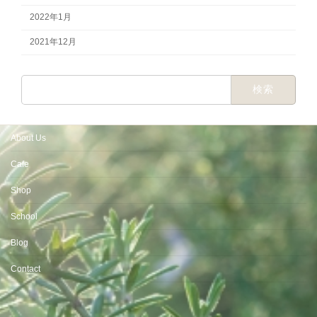
2022年1月
2021年12月
検
索:
About Us
Cafe
Shop
School
Blog
Contact