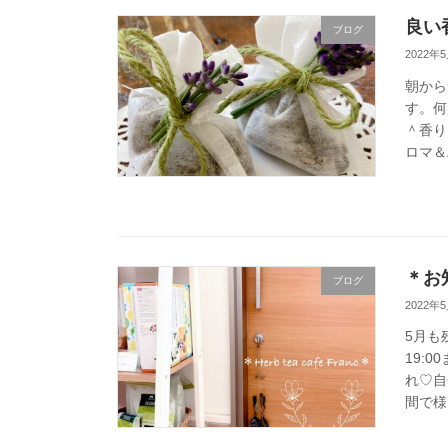
良い香
ブログ
2022年
朝から
す。何
＾香り
ロマ＆
＊お知
ブログ
2022年
5月も
19:
れ♡自
間で様