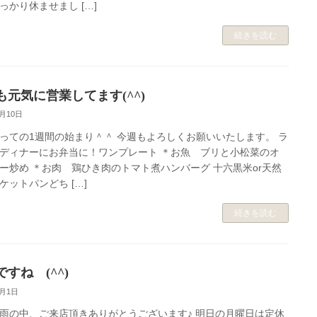
っかり休ませまし […]
続きを読む
も元気に営業してます(^^)
5月10日
っての1週間の始まり＾＾ 今週もよろしくお願いいたします。 ラ
ディナーにお弁当に！ワンプレート ＊お魚 ブリと小松菜のオ
ー炒め ＊お肉 鶏ひき肉のトマト煮ハンバーグ 十六黒米or天然
ケットパンどち […]
続きを読む
すね (^^)
5月1日
雨の中、ご来店頂きありがとうございます♪ 明日の月曜日は定休