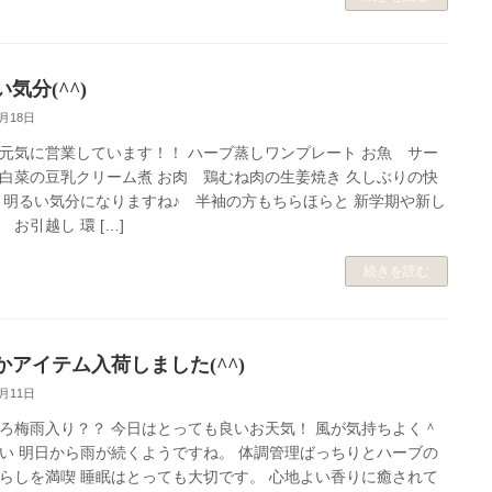
気分(^^)
5月18日
元気に営業しています！！ ハーブ蒸しワンプレート お魚 サー
白菜の豆乳クリーム煮 お肉 鶏むね肉の生姜焼き 久しぶりの快
 明るい気分になりますね♪ 半袖の方もちらほらと 新学期や新し
 お引越し 環 […]
続きを読む
かアイテム入荷しました(^^)
5月11日
ろ梅雨入り？？ 今日はとっても良いお天気！ 風が気持ちよく＾
い 明日から雨が続くようですね。 体調管理ばっちりとハーブの
らしを満喫 睡眠はとっても大切です。 心地よい香りに癒されて