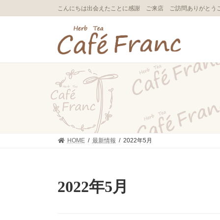
コ
ナ
こんにちは出会えたことに感謝 ご来店 ご訪問ありがとう
ン
ビ
テ
ゲ
ン
ー
ツ
シ
へ
ョ
ス
ン
キ
に
ッ
移
プ
動
HOME
最新情報
2022年5月
2022年5月