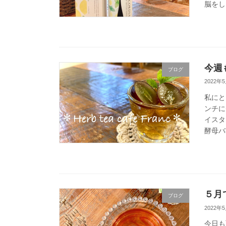
脳をし
今週
ブログ
2022年
私にと
ンチに
イスタ
酵母バ
５月で
ブログ
2022年
今日も