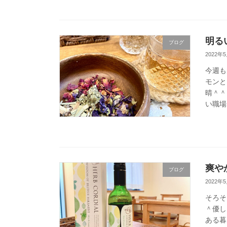
明るい
ブログ
2022年
今週も
モンと
晴＾＾
い職場
爽や
ブログ
2022年
そろそ
＾優し
ある暮