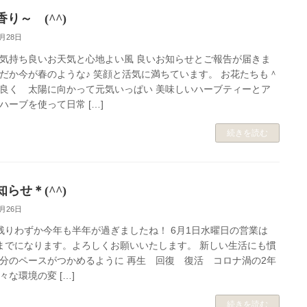
り～ (^^)
5月28日
気持ち良いお天気と心地よい風 良いお知らせとご報告が届きま
だか今が春のような♪ 笑顔と活気に満ちています。 お花たちも＾
良く 太陽に向かって元気いっぱい 美味しいハーブティーとア
ハーブを使って日常 […]
続きを読む
らせ＊(^^)
5月26日
残りわずか今年も半年が過ぎましたね！ 6月1日水曜日の営業は
00までになります。よろしくお願いいたします。 新しい生活にも慣
分のペースがつかめるように 再生 回復 復活 コロナ渦の2年
々な環境の変 […]
続きを読む