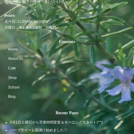
神奈川県川崎市川崎区中瀬2-15-11-3
Hours
火〜日: 11:00AM–18:00PM
月曜日
第2 第4日曜日 月曜日
Contents
Home
About Us
Cafe
Shop
School
Blog
Recent Posts
8月1日土曜日から営業時間変更＆モーニングスタート(^^)
ハーブテイーお茶漬け始めました♡