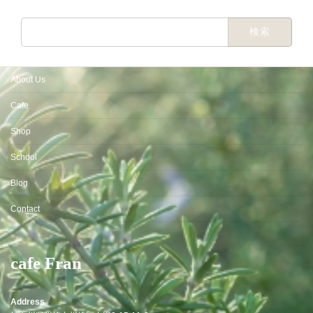
検
索:
About Us
Cafe
Shop
School
Blog
Contact
cafe Fran
Address