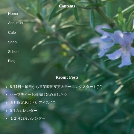
Contents
Home
About Us
Cafe
Shop
School
Blog
Recent Posts
8月1日土曜日から営業時間変更＆モーニングスタート(^^)
ハーブテイーお茶漬け始めました♡
６月限定あじさいアイス(^^)
5月のカレンダー
１２月cafeカレンダー