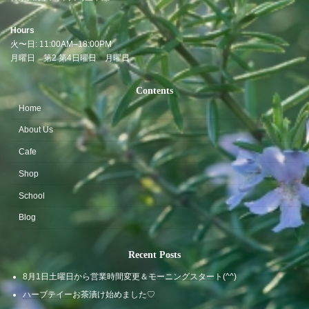
Hours
火〜日: 11:00AM–18:00PM
月曜日
第2 第4日曜日 月曜日
Contents
Home
About Us
Cafe
Shop
School
Blog
Recent Posts
8月1日土曜日から営業時間変更＆モーニングスタート(^^)
ハーブテイーお茶漬け始めました♡