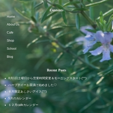
Contents
Home
About Us
Cafe
Shop
School
Blog
Recent Posts
8月1日土曜日から営業時間変更＆モーニングスタート(^^)
ハーブテイーお茶漬け始めました♡
６月限定あじさいアイス(^^)
5月のカレンダー
１２月cafeカレンダー